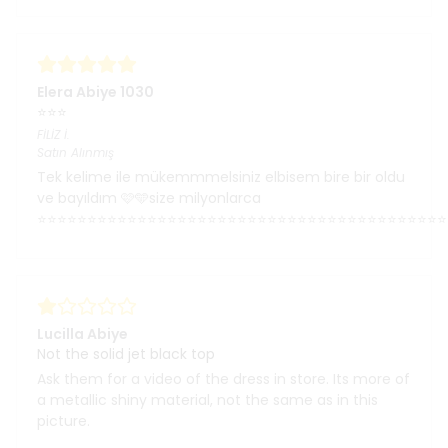
Elera Abiye 1030
⭐⭐⭐
FİLİZ
İ.
Satın Alınmış
Tek kelime ile mükemmmelsiniz elbisem bire bir oldu
ve bayıldım 🩷🩵size milyonlarca
⭐⭐⭐⭐⭐⭐⭐⭐⭐⭐⭐⭐⭐⭐⭐⭐⭐⭐⭐⭐⭐⭐⭐⭐⭐⭐⭐⭐⭐⭐⭐⭐⭐⭐⭐⭐⭐⭐⭐⭐⭐
Lucilla Abiye
Not the solid jet black top
Ask them for a video of the dress in store. Its more of
a metallic shiny material, not the same as in this
picture.