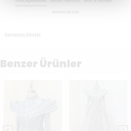
Ürün Açıklaması
BEDEN TABLOSU
İADE & DEĞİŞİM
KARGO BİLGİSİ
Devamını Göster
Benzer Ürünler