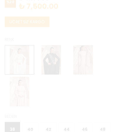
%
20
₺ 7,500.00
ÜCRETSİZ KARGO
RENK
BEDEN
38
40
42
44
46
48