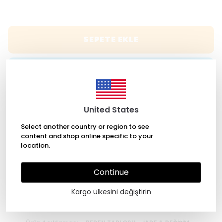
SEPETE EKLE
HEMEN AL
WHATSAPP
United States
Select another country or region to see
content and shop online specific to your
ÜCRETSİZ KARGO
location.
Continue
7/24 Kolay Ulaşım
Kargo ülkesini değiştirin