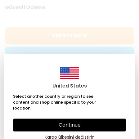
Güvenli Ödeme
SEPETE EKLE
HEMEN AL
WHATSAPP
United States
Select another country or region to see
ÜCRETSİZ KARGO
content and shop online specific to your
location.
Continue
7/24 Kolay Ulaşım
Kargo ülkesini değiştirin