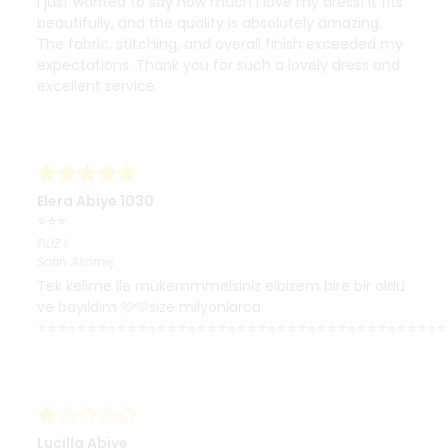
I just wanted to say how much I love my dress! It fits
beautifully, and the quality is absolutely amazing.
The fabric, stitching, and overall finish exceeded my
expectations. Thank you for such a lovely dress and
excellent service.
Elera Abiye 1030
⭐⭐⭐
FİLİZ
İ.
Satın Alınmış
Tek kelime ile mükemmmelsiniz elbisem bire bir oldu
ve bayıldım 🩷🩵size milyonlarca
⭐⭐⭐⭐⭐⭐⭐⭐⭐⭐⭐⭐⭐⭐⭐⭐⭐⭐⭐⭐⭐⭐⭐⭐⭐⭐⭐⭐⭐⭐⭐⭐⭐⭐⭐⭐⭐⭐⭐⭐⭐
Lucilla Abiye