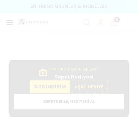
TÜM ÜRÜNLERDE ÜCRETSIZ KARGO
0
TÜM ÜRÜNLERDE GEÇERLİ
Sepet Hediyesi
%20 İNDİRİM
+ ŞAL HEDİYE
SEPETE EKLE, HEDIYENI AL