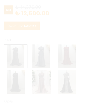
₺ 14,375.00
%
13
₺ 12,500.00
ÜCRETSİZ KARGO
RENK
BEDEN