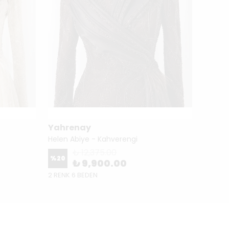
Yahrenay
Yahr
Helen Abiye - Kahverengi
Lovisa
₺ 12,375.00
%
20
%
20
₺ 9,900.00
2 RENK 6 BEDEN
4 RENK