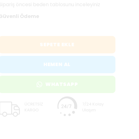
Sipariş öncesi beden tablosunu inceleyiniz
Güvenli Ödeme
SEPETE EKLE
HEMEN AL
WHATSAPP
ÜCRETSİZ
7/24 Kolay
KARGO
Ulaşım