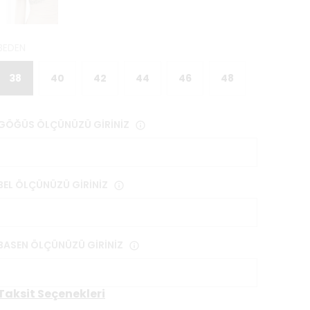
BEDEN
38
40
42
44
46
48
GÖĞÜS ÖLÇÜNÜZÜ GİRİNİZ
BEL ÖLÇÜNÜZÜ GİRİNİZ
BASEN ÖLÇÜNÜZÜ GİRİNİZ
Taksit Seçenekleri