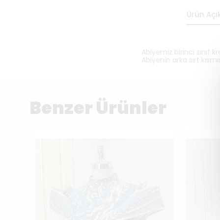
Ürün Açı
Abiyemiz birinci sınıf 
Abiyenin arka sırt kısm
Benzer Ürünler