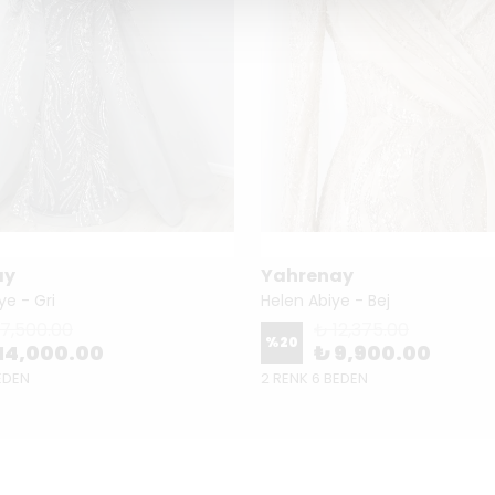
ay
Yahrenay
ye - Gri
Helen Abiye - Bej
17,500.00
₺ 12,375.00
%
20
14,000.00
₺ 9,900.00
EDEN
2 RENK 6 BEDEN