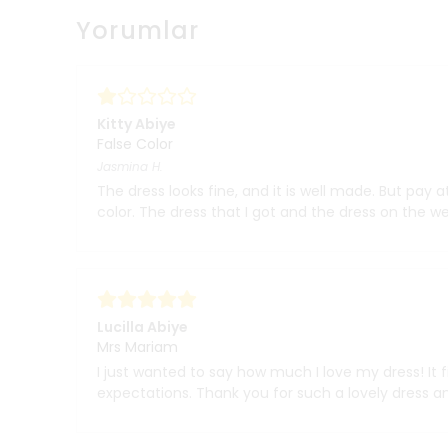
Yorumlar
Kitty Abiye
False Color
Jasmina
H.
The dress looks fine, and it is well made. But pay a
color. The dress that I got and the dress on the w
Lucilla Abiye
Mrs Mariam
I just wanted to say how much I love my dress! It f
expectations. Thank you for such a lovely dress an