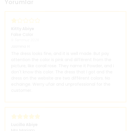
Yorumlar
Kitty Abiye
False Color
9 Temmuz 2026
Jasmina
H.
The dress looks fine, and it is well made. But pay
attention the color is pink and différent from the
picture, like corail rose. They name it Powder, and i
don't know this color. The dress that I got and the
dress on the website are two différent colors. No
echainge. Werry ufair and unprofessional for the
customer.
Lucilla Abiye
Mrs Mariam