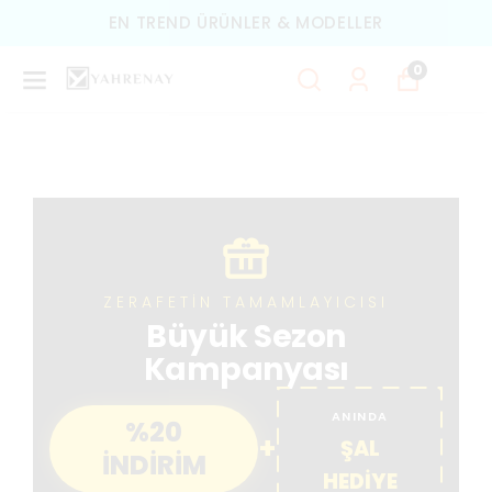
DELLER
TÜM ÜRÜNLERDE ÜCRETSI
0
ZERAFETİN TAMAMLAYICISI
Büyük Sezon
Kampanyası
ANINDA
%20
+
ŞAL
İNDİRİM
HEDİYE