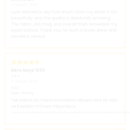
11 Haziran 2026
I just wanted to say how much I love my dress! It fits
beautifully, and the quality is absolutely amazing.
The fabric, stitching, and overall finish exceeded my
expectations. Thank you for such a lovely dress and
excellent service.
Elera Abiye 1030
⭐⭐⭐
6 Haziran 2026
FİLİZ
İ.
Satın Alınmış
Tek kelime ile mükemmmelsiniz elbisem bire bir oldu
ve bayıldım 🩷🩵size milyonlarca
⭐⭐⭐⭐⭐⭐⭐⭐⭐⭐⭐⭐⭐⭐⭐⭐⭐⭐⭐⭐⭐⭐⭐⭐⭐⭐⭐⭐⭐⭐⭐⭐⭐⭐⭐⭐⭐⭐⭐⭐⭐