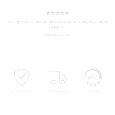
DHL Express ile hızlı ve güvenli gönderi. Dünya Çapında
Teslimat !
Yahrenay.com
256 Bit SSL ile güvende alışveriş
Tüm Ürünlerde Kargo Bedava
Hızlı & Kolay Ulaşım