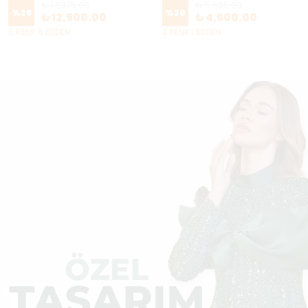
₺ 17,375.00
₺ 5,625.00
%
26
%
20
₺ 12,900.00
₺ 4,500.00
5 RENK 6 BEDEN
2 RENK 1 BEDEN