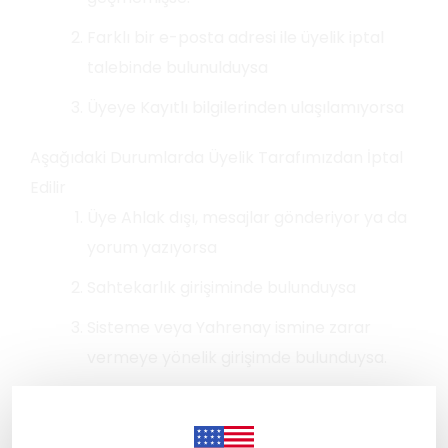
Farklı bir e-posta adresi ile üyelik iptal
talebinde bulunulduysa
Üyeye Kayıtlı bilgilerinden ulaşılamıyorsa
Aşağıdaki Durumlarda Üyelik Tarafımızdan İptal
Edilir
Üye Ahlak dışı, mesajlar gönderiyor ya da
yorum yazıyorsa
Sahtekarlık girişiminde bulunduysa
Sisteme veya Yahrenay ismine zarar
vermeye yönelik girişimde bulunduysa.
Üye Güvenliği
Üyenin güvenliği için mağazamızda her türlü