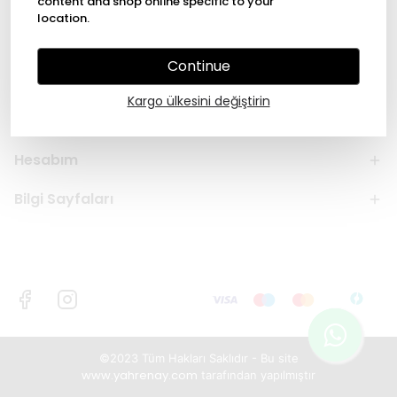
content and shop online specific to your
location.
Continue
Kargo ülkesini değiştirin
Adres
Hesabım
Bilgi Sayfaları
©2023 Tüm Hakları Saklıdır - Bu site
www.yahrenay.com
tarafından yapılmıştır