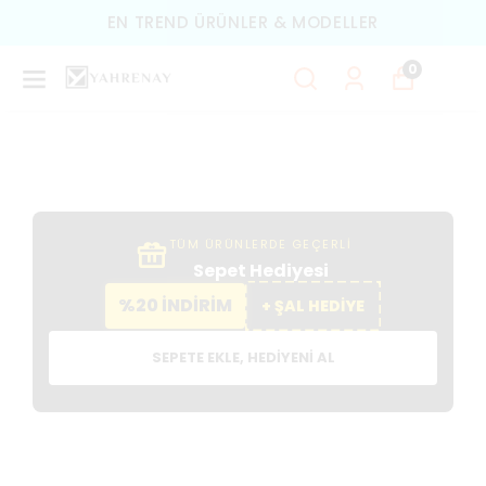
TÜM ÜRÜNLERDE ÜCRETSIZ KARGO
0
TÜM ÜRÜNLERDE GEÇERLİ
Sepet Hediyesi
%20 İNDİRİM
+ ŞAL HEDİYE
SEPETE EKLE, HEDIYENI AL