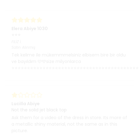
Elera Abiye 1030
⭐⭐⭐
FİLİZ
İ.
Satın Alınmış
Tek kelime ile mükemmmelsiniz elbisem bire bir oldu
ve bayıldım 🩷🩵size milyonlarca
⭐⭐⭐⭐⭐⭐⭐⭐⭐⭐⭐⭐⭐⭐⭐⭐⭐⭐⭐⭐⭐⭐⭐⭐⭐⭐⭐⭐⭐⭐⭐⭐⭐⭐⭐⭐⭐⭐⭐⭐⭐
Lucilla Abiye
Not the solid jet black top
Ask them for a video of the dress in store. Its more of
a metallic shiny material, not the same as in this
picture.