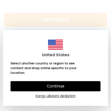
SEPETE EKLE
HEMEN AL
WHATSAPP
United States
Select another country or region to see
content and shop online specific to your
ÜCRETSİZ KARGO
location.
Continue
7/24 Kolay Ulaşım
Kargo ülkesini değiştirin