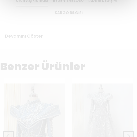
Ürün Açıklaması
BEDEN TABLOSU
İADE & DEĞİŞİM
KARGO BİLGİSİ
Devamını Göster
Benzer Ürünler