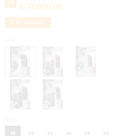
%
20
₺ 13,000.00
ÜCRETSİZ KARGO
RENK
BEDEN
38
40
42
44
46
48