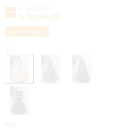
₺ 16,250.00
%
38
₺ 10,000.00
ÜCRETSİZ KARGO
RENK
BEDEN