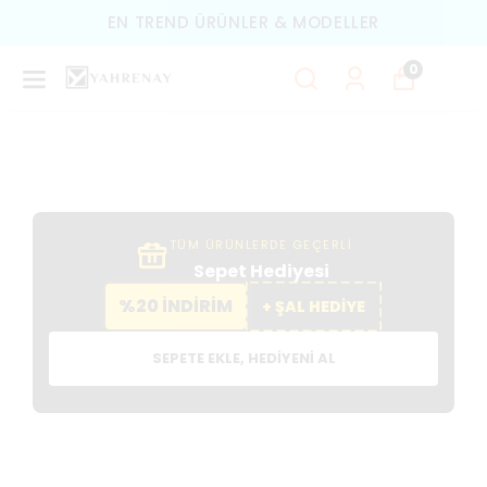
TÜM ÜRÜNLERDE ÜCRETSIZ KARGO
0
TÜM ÜRÜNLERDE GEÇERLİ
Sepet Hediyesi
%20 İNDİRİM
+ ŞAL HEDİYE
SEPETE EKLE, HEDIYENI AL