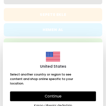
SEPETE EKLE
HEMEN AL
WHATSAPP
ÜCRETSİZ KARGO
United States
Select another country or region to see
content and shop online specific to your
7/24 Kolay Ulaşım
location.
Continue
Ürün Açıklaması
BEDEN TABLOSU
İADE & DEĞİŞİM
Kargo ülkesini değiştirin