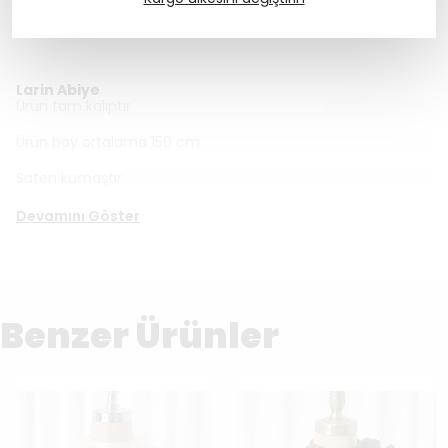
KARGO BİLGİSİ
Larin Abiye
Ürün tam kalıptır
Ürün boy ortalama 150 cm
Saten kumaştır
Devamını Göster
Benzer Ürünler