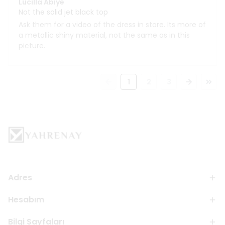
Lucilla Abiye
Not the solid jet black top
Ask them for a video of the dress in store. Its more of
a metallic shiny material, not the same as in this
picture.
1
2
3
Adres
Hesabım
Bilgi Sayfaları