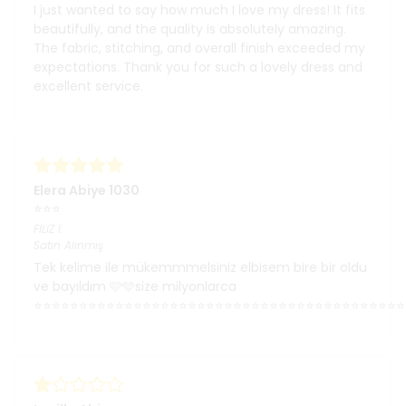
I just wanted to say how much I love my dress! It fits
beautifully, and the quality is absolutely amazing.
The fabric, stitching, and overall finish exceeded my
expectations. Thank you for such a lovely dress and
excellent service.
Elera Abiye 1030
⭐⭐⭐
FİLİZ
İ.
Satın Alınmış
Tek kelime ile mükemmmelsiniz elbisem bire bir oldu
ve bayıldım 🩷🩵size milyonlarca
⭐⭐⭐⭐⭐⭐⭐⭐⭐⭐⭐⭐⭐⭐⭐⭐⭐⭐⭐⭐⭐⭐⭐⭐⭐⭐⭐⭐⭐⭐⭐⭐⭐⭐⭐⭐⭐⭐⭐⭐⭐