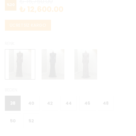
₺ 15,750.00
%
20
₺ 12,600.00
ÜCRETSİZ KARGO
RENK
BEDEN
38
40
42
44
46
48
50
52