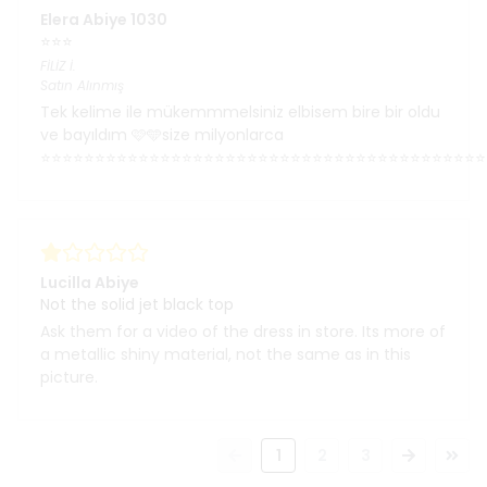
Elera Abiye 1030
⭐⭐⭐
FİLİZ
İ.
Satın Alınmış
Tek kelime ile mükemmmelsiniz elbisem bire bir oldu
ve bayıldım 🩷🩵size milyonlarca
⭐⭐⭐⭐⭐⭐⭐⭐⭐⭐⭐⭐⭐⭐⭐⭐⭐⭐⭐⭐⭐⭐⭐⭐⭐⭐⭐⭐⭐⭐⭐⭐⭐⭐⭐⭐⭐⭐⭐⭐⭐
Lucilla Abiye
Not the solid jet black top
Ask them for a video of the dress in store. Its more of
a metallic shiny material, not the same as in this
picture.
1
2
3