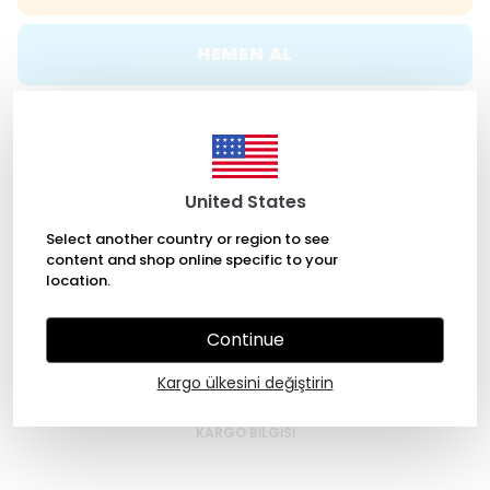
HEMEN AL
WHATSAPP
United States
ÜCRETSİZ KARGO
Select another country or region to see
content and shop online specific to your
location.
7/24 Kolay Ulaşım
Continue
Kargo ülkesini değiştirin
Ürün Açıklaması
BEDEN TABLOSU
İADE & DEĞİŞİM
KARGO BİLGİSİ