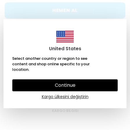
HEMEN AL
WHATSAPP
United States
ÜCRETSİZ KARGO
Select another country or region to see
content and shop online specific to your
location.
7/24 Kolay Ulaşım
Continue
Kargo ülkesini değiştirin
Ürün Açıklaması
BEDEN TABLOSU
İADE & DEĞİŞİM
KARGO BİLGİSİ