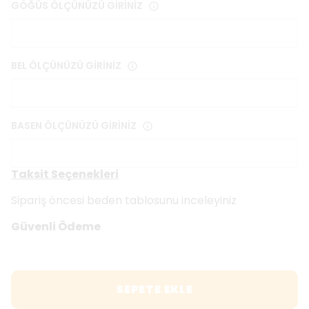
GÖĞÜS ÖLÇÜNÜZÜ GİRİNİZ
BEL ÖLÇÜNÜZÜ GİRİNİZ
BASEN ÖLÇÜNÜZÜ GİRİNİZ
Taksit Seçenekleri
Sipariş öncesi beden tablosunu inceleyiniz
Güvenli Ödeme
SEPETE EKLE