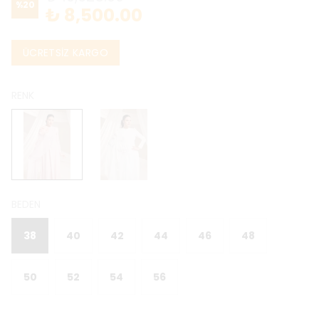
%
20
₺ 8,500.00
ÜCRETSİZ KARGO
RENK
BEDEN
38
40
42
44
46
48
50
52
54
56