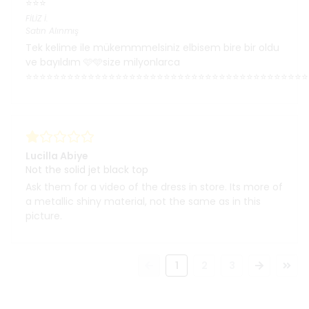
⭐⭐⭐
FİLİZ
İ.
Satın Alınmış
Tek kelime ile mükemmmelsiniz elbisem bire bir oldu
ve bayıldım 🩷🩵size milyonlarca
⭐⭐⭐⭐⭐⭐⭐⭐⭐⭐⭐⭐⭐⭐⭐⭐⭐⭐⭐⭐⭐⭐⭐⭐⭐⭐⭐⭐⭐⭐⭐⭐⭐⭐⭐⭐⭐⭐⭐⭐⭐
Lucilla Abiye
Not the solid jet black top
Ask them for a video of the dress in store. Its more of
a metallic shiny material, not the same as in this
picture.
1
2
3