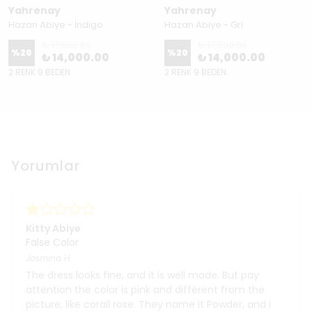
Yahrenay
Yahrenay
Hazan Abiye - İndigo
Hazan Abiye - Gri
₺ 17,500.00
₺ 17,500.00
%
20
%
20
₺ 14,000.00
₺ 14,000.00
2 RENK 9 BEDEN
2 RENK 9 BEDEN
Yorumlar
Kitty Abiye
False Color
Jasmina
H.
The dress looks fine, and it is well made. But pay
attention the color is pink and différent from the
picture, like corail rose. They name it Powder, and i