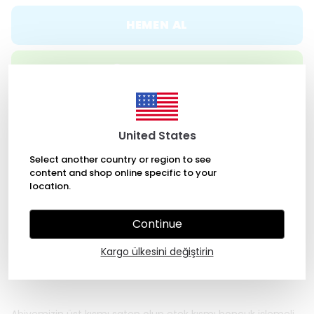
HEMEN AL
WHATSAPP
ÜCRETSİZ KARGO
United States
Select another country or region to see
content and shop online specific to your
7/24 Kolay Ulaşım
location.
Continue
Ürün Açıklaması
BEDEN TABLOSU
İADE & DEĞİŞİM
Kargo ülkesini değiştirin
KARGO BİLGİSİ