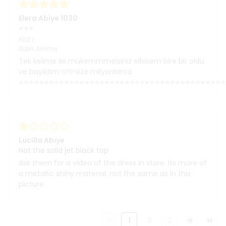
Elera Abiye 1030
⭐⭐⭐
FİLİZ
İ.
Satın Alınmış
Tek kelime ile mükemmmelsiniz elbisem bire bir oldu
ve bayıldım 🩷🩵size milyonlarca
⭐⭐⭐⭐⭐⭐⭐⭐⭐⭐⭐⭐⭐⭐⭐⭐⭐⭐⭐⭐⭐⭐⭐⭐⭐⭐⭐⭐⭐⭐⭐⭐⭐⭐⭐⭐⭐⭐⭐⭐⭐
Lucilla Abiye
Not the solid jet black top
Ask them for a video of the dress in store. Its more of
a metallic shiny material, not the same as in this
picture.
1
2
3