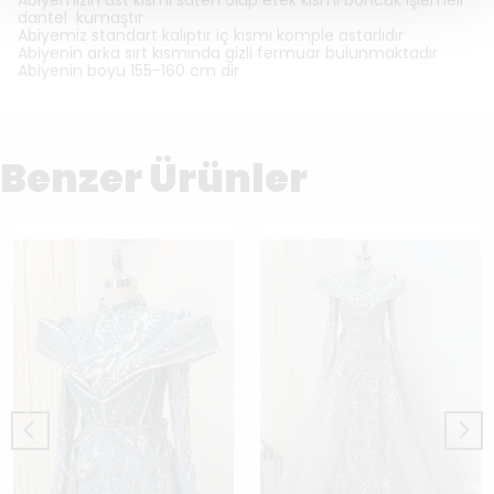
Abiyemizin üst kısmı saten olup etek kısmı boncuk işlemeli
dantel kumaştır
Abiyemiz standart kalıptır iç kısmı komple astarlıdır
Abiyenin arka sırt kısmında gizli fermuar bulunmaktadır
Abiyenin boyu 155-160 cm dir
Benzer Ürünler