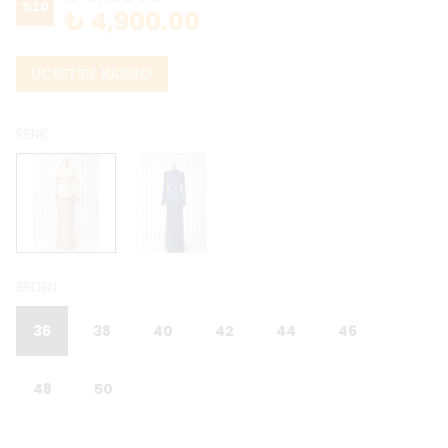
%
20
₺ 4,900.00
ÜCRETSİZ KARGO
RENK
BEDEN
36
38
40
42
44
46
48
50