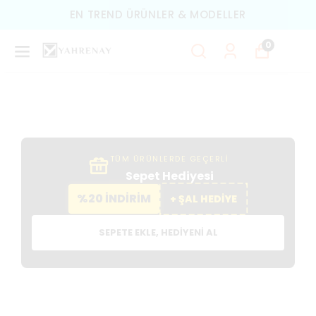
TÜM ÜRÜNLERDE ÜCRETSIZ KARGO
0
TÜM ÜRÜNLERDE GEÇERLİ
Sepet Hediyesi
%20 İNDİRİM
+ ŞAL HEDİYE
SEPETE EKLE, HEDIYENI AL