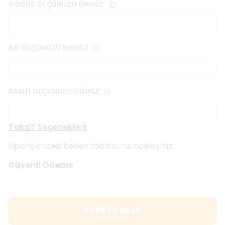
GÖĞÜS ÖLÇÜNÜZÜ GİRİNİZ
BEL ÖLÇÜNÜZÜ GİRİNİZ
BASEN ÖLÇÜNÜZÜ GİRİNİZ
Taksit Seçenekleri
Sipariş öncesi beden tablosunu inceleyiniz
Güvenli Ödeme
SEPETE EKLE